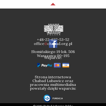
+48-22-637-53-52
office
@
chabad.org.pl
Słomińskiego 19 lok. 508
Warszawa 00-195
Wsparcie:
Strona internetowa
Chabad Lubawicz oraz
pracownia multimedialna
powstały dzięki wsparciu: