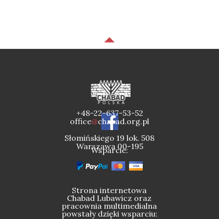
+48-22-637-53-52
office
@
chabad.org.pl
Słomińskiego 19 lok. 508
Warszawa 00-195
Wsparcie:
Strona internetowa
Chabad Lubawicz oraz
pracownia multimedialna
powstały dzięki wsparciu: