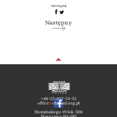
udostępnij
Następny
+48-22-637-53-52
office
@
chabad.org.pl
Słomińskiego 19 lok. 508
Warszawa 00-195