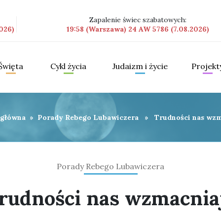
Zapalenie świec szabatowych:
026)
19:58 (Warszawa) 24 AW 5786 (7.08.2026)
Święta
Cykl życia
Judaizm i życie
Projekt
 główna
»
Porady Rebego Lubawiczera
» Trudności nas wzm
Porady Rebego Lubawiczera
rudności nas wzmacnia