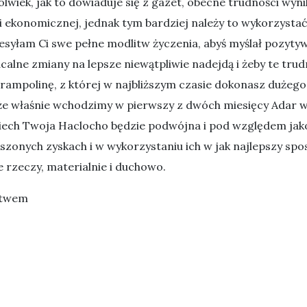
lwiek, jak to dowiaduje się z gazet, obecne trudności wyni
ji ekonomicznej, jednak tym bardziej należy to wykorzysta
esyłam Ci swe pełne modlitw życzenia, abyś myślał pozytywn
calne zmiany na lepsze niewątpliwie nadejdą i żeby te trudn
trampolinę, z której w najbliższym czasie dokonasz dużego
o że właśnie wchodzimy w pierwszy z dwóch miesięcy Adar 
ech Twoja Haclocho będzie podwójna i pod względem jakości
szonych zyskach i w wykorzystaniu ich w jak najlepszy spo
e rzeczy, materialnie i duchowo.
stwem