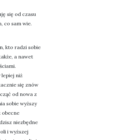
ę się od czasu
m, co sam wie.
, kto radzi sobie
także, a nawet
ściami.
lepiej niż
zacznie się znów
acząć od nowa z
ia sobie wyższy
z obecne
adzisz niezbędne
li i wyższej