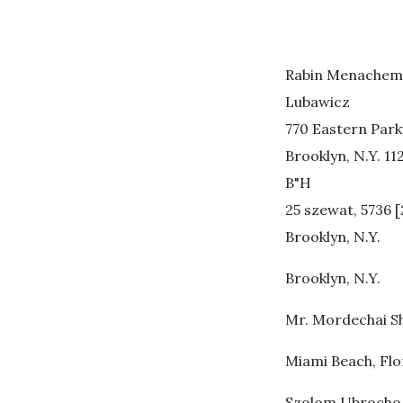
Rabin Menachem
Lubawicz
770 Eastern Par
Brooklyn, N.Y. 11
B"H
25 szewat, 5736 [
Brooklyn, N.Y.
Brooklyn, N.Y.
Mr. Mordechai S
Miami Beach, Flo
Szolom Ubrocho