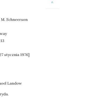
r.
 M. Schneerson
kway
213
27 stycznia 1976]
hoel Landow
ryda.
,