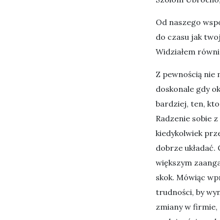
Od naszego wspó
do czasu jak twoj
Widziałem równi
Z pewnością nie 
doskonale gdy oko
bardziej, ten, kt
Radzenie sobie z
kiedykolwiek prz
dobrze układać.
większym zaangaż
skok. Mówiąc wpr
trudności, by wy
zmiany w firmie, 