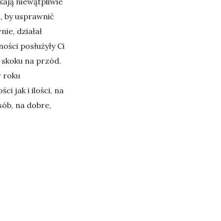
kają niewątpliwie
ć, by usprawnić
ie, działał
ości posłużyły Ci
 skoku na przód.
w roku
 jak i ilości, na
sób, na dobre,