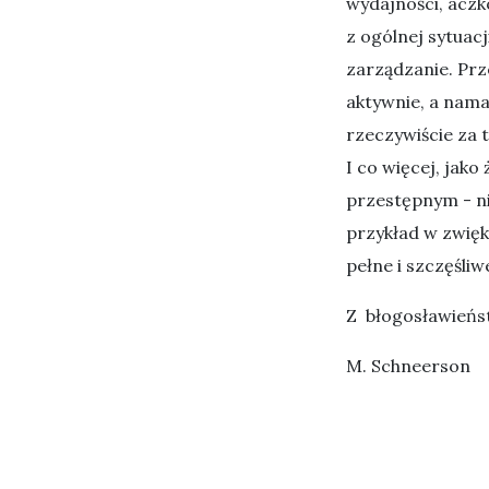
wydajności, aczko
z ogólnej sytuac
zarządzanie. Prz
aktywnie, a nama
rzeczywiście za 
I co więcej, jak
przestępnym - ni
przykład w zwięk
pełne i szczęśliw
Z błogosławień
M. Schneerson