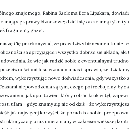
lnego znajomego, Rabina Szoloma Bera Lipskara, dowiaduj
e mają się sprawy biznesowe; dzieli się on ze mną tylko ty
eż fragmenty gazet.
muszę Cię przekonywać, że prawdziwy biznesmen to nie ten
liczności są sprzyjające i wszystko dobrze się układa, ale 
o udowadnia, że wie jak radzić sobie z ewentualnymi trudno
 przeciwnościami losu wzmacnia nas i sprawia, że działamy 
edtem, wykorzystując nowe doświadczenia, gdy wszystko 
 Czasami niepowodzenia są tym, czego potrzebujemy, by z
owaniem, jak sportowiec, który robiąc krok w tył, zapewn
ost, ufam - gdyż znamy się nie od dziś - że wykorzystujes
nieść jak najwięcej korzyści, że poradzisz sobie, przeprow
strukturyzację oraz inne zmiany w zakresie większej kontro