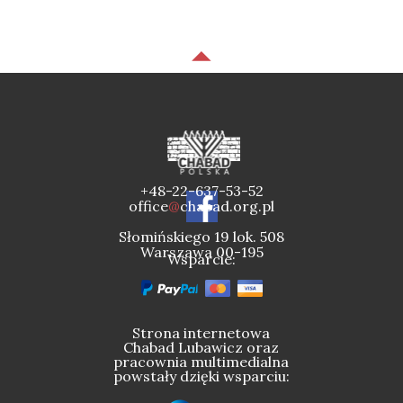
+48-22-637-53-52
office
@
chabad.org.pl
Słomińskiego 19 lok. 508
Warszawa 00-195
Wsparcie:
Strona internetowa
Chabad Lubawicz oraz
pracownia multimedialna
powstały dzięki wsparciu: