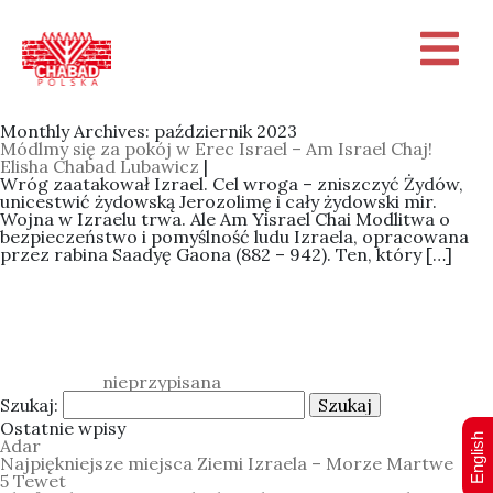
Monthly Archives: październik 2023
Módlmy się za pokój w Erec Israel – Am Israel Chaj!
Elisha Chabad Lubawicz
|
Wróg zaatakował Izrael. Cel wroga – zniszczyć Żydów,
unicestwić żydowską Jerozolimę i cały żydowski mir.
Wojna w Izraelu trwa. Ale Am Yisrael Chai Modlitwa o
bezpieczeństwo i pomyślność ludu Izraela, opracowana
przez rabina Saadyę Gaona (882 – 942). Ten, który […]
Categories:
nieprzypisana
Szukaj:
Ostatnie wpisy
English
Adar
Najpiękniejsze miejsca Ziemi Izraela – Morze Martwe
5 Tewet