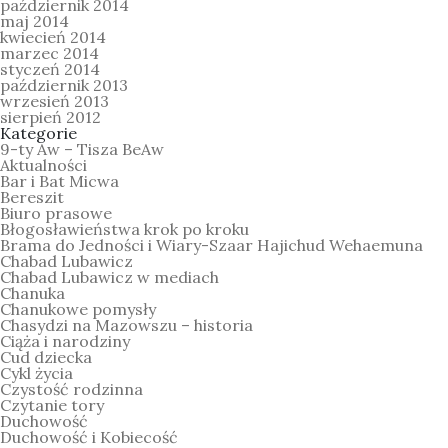
październik 2014
maj 2014
kwiecień 2014
marzec 2014
styczeń 2014
październik 2013
wrzesień 2013
sierpień 2012
Kategorie
9-ty Aw – Tisza BeAw
Aktualności
Bar i Bat Micwa
Bereszit
Biuro prasowe
Błogosławieństwa krok po kroku
Brama do Jedności i Wiary-Szaar Hajichud Wehaemuna
Chabad Lubawicz
Chabad Lubawicz w mediach
Chanuka
Chanukowe pomysły
Chasydzi na Mazowszu – historia
Ciąża i narodziny
Cud dziecka
Cykl życia
Czystość rodzinna
Czytanie tory
Duchowość
Duchowość i Kobiecość