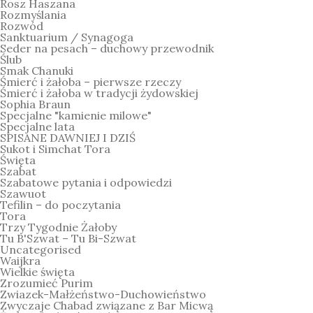
Rosz Haszana
Rozmyślania
Rozwód
Sanktuarium / Synagoga
Seder na pesach – duchowy przewodnik
Ślub
Smak Chanuki
Śmierć i żałoba – pierwsze rzeczy
Śmierć i żałoba w tradycji żydowskiej
Sophia Braun
Specjalne "kamienie milowe"
Specjalne lata
SPISANE DAWNIEJ I DZIŚ
Sukot i Simchat Tora
Święta
Szabat
Szabatowe pytania i odpowiedzi
Szawuot
Tefilin – do poczytania
Tora
Trzy Tygodnie Żałoby
Tu B'Szwat – Tu Bi-Szwat
Uncategorised
Waijkra
Wielkie święta
Zrozumieć Purim
Zwiazek-Małżeństwo-Duchowieństwo
Zwyczaje Chabad związane z Bar Micwą