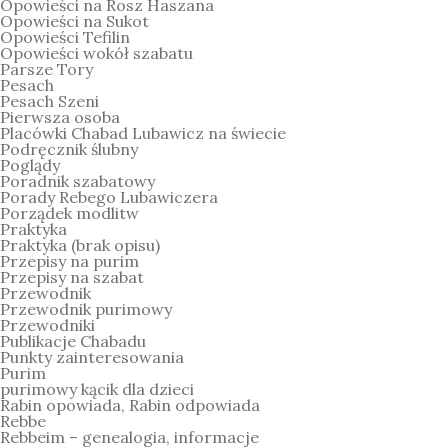
Opowieści na Rosz Haszana
Opowieści na Sukot
Opowieści Tefilin
Opowieści wokół szabatu
Parsze Tory
Pesach
Pesach Szeni
Pierwsza osoba
Placówki Chabad Lubawicz na świecie
Podręcznik ślubny
Poglądy
Poradnik szabatowy
Porady Rebego Lubawiczera
Porządek modlitw
Praktyka
Praktyka (brak opisu)
Przepisy na purim
Przepisy na szabat
Przewodnik
Przewodnik purimowy
Przewodniki
Publikacje Chabadu
Punkty zainteresowania
Purim
purimowy kącik dla dzieci
Rabin opowiada, Rabin odpowiada
Rebbe
Rebbeim – genealogia, informacje