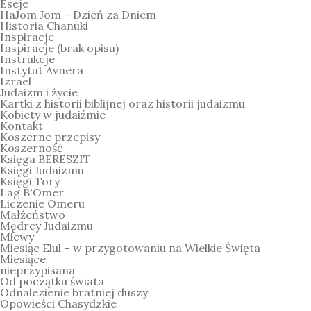
Eseje
HaJom Jom – Dzień za Dniem
Historia Chanuki
Inspiracje
Inspiracje (brak opisu)
Instrukcje
Instytut Avnera
Izrael
Judaizm i życie
Kartki z historii biblijnej oraz historii judaizmu
Kobiety w judaiźmie
Kontakt
Koszerne przepisy
Koszerność
Księga BERESZIT
Księgi Judaizmu
Księgi Tory
Lag B'Omer
Liczenie Omeru
Małżeństwo
Mędrcy Judaizmu
Micwy
Miesiąc Elul – w przygotowaniu na Wielkie Święta
Miesiące
nieprzypisana
Od początku świata
Odnalezienie bratniej duszy
Opowieści Chasydzkie