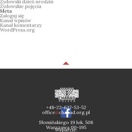
Żydowski dzień urodzin
Żydowskie pojęcia
Meta
Zaloguj się
Kanał wpisów
Kanał komentarzy
WordPress.org
+48-22-637-53-52
office
@
chabad.org.pl
Słomińskiego 19 lok. 508
Warszawa 00-195
Wsparcie: