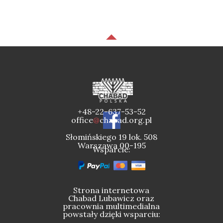
+48-22-637-53-52
office
@
chabad.org.pl
Słomińskiego 19 lok. 508
Warszawa 00-195
Wsparcie:
Strona internetowa
Chabad Lubawicz oraz
pracownia multimedialna
powstały dzięki wsparciu: