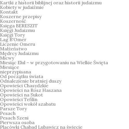
Kartki z historii biblijnej oraz historii judaizmu
Kobiety w judaiźmie
Kontakt
Koszerne przepisy
Koszerność
Księga BERESZIT
Księgi Judaizmu
Księgi Tory
Lag B'Omer
Liczenie Omeru
Małżeństwo
Mędrcy Judaizmu
Micwy
Miesiąc Elul – w przygotowaniu na Wielkie Święta
Miesiące
nieprzypisana
Od początku świata
Odnalezienie bratniej duszy
Opowieści Chasydzkie
Opowieści na Rosz Haszana
Opowieści na Sukot
Opowieści Tefilin
Opowieści wokół szabatu
Parsze Tory
Pesach
Pesach Szeni
Pierwsza osoba
Placówki Chabad Lubawicz na świecie