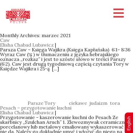
Monthly Archives: marzec 2021
Caw
Elisha Chabad Lubawicz
|
Parsza Caw – Księga Wajikra (Księga Kapłańska) 6:1- 8:36
Wyraz Caw (צַו ) w tłumaczeniu z języka hebrajskiego
oznacza „rozkaz” i jest to szóste słowo w treści Parszy
(6:2). Caw jest drugą tygodniową częścią czytania Tory w
Księdze Wajikra i 25-ą […]
Categories:
Parsze Tory
Tagi:
ciekawe
,
judaizm
,
tora
Pesach – przygotowanie kuchni
Elisha Chabad Lubawicz
|
Przygotowanie – kaszerowanie kuchni do Pesach Ze
English
skarbnicy „Szulchan Aruch” 1. Zlewozmywak ceramiczny,
porcelanowy lub metalowy emaliowany wykaszerować się
nie da. Należy go dokładnie umyć i włożyć do niego na