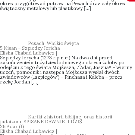
okres przygotowań potraw na Pesach oraz cały okres
świąteczny metalowy lub plastikowy […]
Categories:
Pesach
,
Wielkie święta
5 Nisan – Szpiedzy Jericha
Elisha Chabad Lubawicz
|
Szpiedzy Jerycha (1273 r.p.n.e.) Na dwa dni przed
zakończeniem trzydziestodniowego okresu żałoby po
odejściu z tego świata Mojżesza, 7 Adar, Joszua* – wierny
uczeń, pomocnik i następca Mojżesza wysłał dwóch
zwiadowców {„szpiegów’) – Pinchasa i Kaleba – przez
rzekę Jordan […]
Categories:
Kartki z historii biblijnej oraz historii
judaizmu
,
SPISANE DAWNIEJ I DZIŚ
26 Adar (I)
Elisha Chabad Lubawicz
|