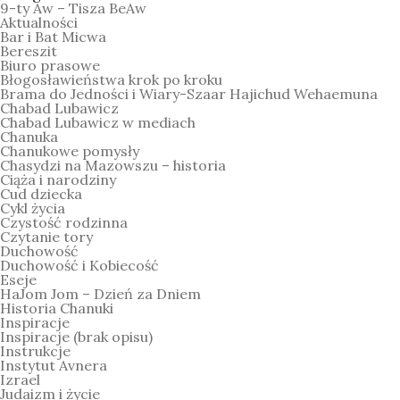
9-ty Aw – Tisza BeAw
Aktualności
Bar i Bat Micwa
Bereszit
Biuro prasowe
Błogosławieństwa krok po kroku
Brama do Jedności i Wiary-Szaar Hajichud Wehaemuna
Chabad Lubawicz
Chabad Lubawicz w mediach
Chanuka
Chanukowe pomysły
Chasydzi na Mazowszu – historia
Ciąża i narodziny
Cud dziecka
Cykl życia
Czystość rodzinna
Czytanie tory
Duchowość
Duchowość i Kobiecość
Eseje
HaJom Jom – Dzień za Dniem
Historia Chanuki
Inspiracje
Inspiracje (brak opisu)
Instrukcje
Instytut Avnera
Izrael
Judaizm i życie