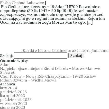
Elisha Chabad Lubawicz
|
Ein Gedi zabezpieczony – 19 Adar II 5709 Po wojnie o
niepodległość (30 lis 1947 – 20 lip 1949) Izrael musiał
zabezpieczyć, wzmocnić ochronę swoje granice przed
otaczającymi go wrogimi narodami arabskimi. Rejon Ein
Gedi, na zachodnim brzegu Morza Martwego, […]
Categories:
Kartki z historii biblijnej oraz historii judaizmu
Szukaj:
Ostatnie wpisy
Adar
Najpiękniejsze miejsca Ziemi Izraela – Morze Martwe
5 Tewet
Chof Kislew – Nowy Rok Chasydyzmu – 19-20 Kislew
Pidion Szwuim – Wielka Micwa
Archiwa
luty 2024
grudzień 2023
listopad 2023
październik 2023
wrzesień 2023
sierpień 2023