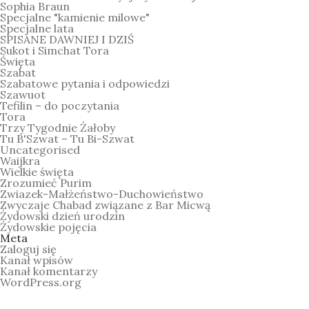
Sophia Braun
Specjalne "kamienie milowe"
Specjalne lata
SPISANE DAWNIEJ I DZIŚ
Sukot i Simchat Tora
Święta
Szabat
Szabatowe pytania i odpowiedzi
Szawuot
Tefilin – do poczytania
Tora
Trzy Tygodnie Żałoby
Tu B'Szwat – Tu Bi-Szwat
Uncategorised
Waijkra
Wielkie święta
Zrozumieć Purim
Zwiazek-Małżeństwo-Duchowieństwo
Zwyczaje Chabad związane z Bar Micwą
Żydowski dzień urodzin
Żydowskie pojęcia
Meta
Zaloguj się
Kanał wpisów
Kanał komentarzy
WordPress.org