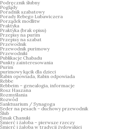
Podręcznik ślubny
Poglądy
Poradnik szabatowy
Porady Rebego Lubawiczera
Porządek modlitw
Praktyka
Praktyka (brak opisu)
Przepisy na purim
Przepisy na szabat
Przewodnik
Przewodnik purimowy
Przewodniki
Publikacje Chabadu
Punkty zainteresowania
Purim
purimowy kącik dla dzieci
Rabin opowiada, Rabin odpowiada
Rebbe
Rebbeim – genealogia, informacje
Rosz Haszana
Rozmyślania
Rozwód
Sanktuarium / Synagoga
Seder na pesach – duchowy przewodnik
Ślub
Smak Chanuki
Śmierć i żałoba – pierwsze rzeczy
Śmierć i żałoba w tradycji żydowskiej