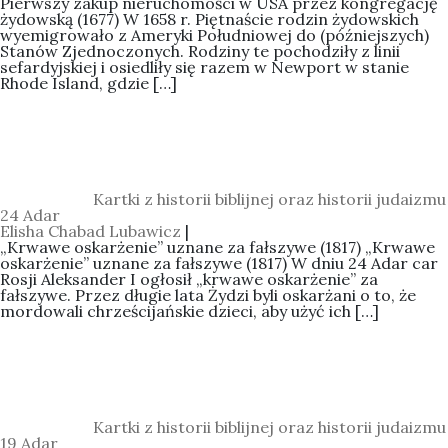
Pierwszy zakup nieruchomości w USA przez kongregację
żydowską (1677) W 1658 r. Piętnaście rodzin żydowskich
wyemigrowało z Ameryki Południowej do (późniejszych)
Stanów Zjednoczonych. Rodziny te pochodziły z linii
sefardyjskiej i osiedliły się razem w Newport w stanie
Rhode Island, gdzie […]
Categories:
Kartki z historii biblijnej oraz historii judaizmu
24 Adar
Elisha Chabad Lubawicz
|
„Krwawe oskarżenie” uznane za fałszywe (1817) „Krwawe
oskarżenie” uznane za fałszywe (1817) W dniu 24 Adar car
Rosji Aleksander I ogłosił „krwawe oskarżenie” za
fałszywe. Przez długie lata Żydzi byli oskarżani o to, że
mordowali chrześcijańskie dzieci, aby użyć ich […]
Categories:
Kartki z historii biblijnej oraz historii judaizmu
19 Adar